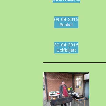
09-04-2016
Banket
30-04-2016
Golfbiljart