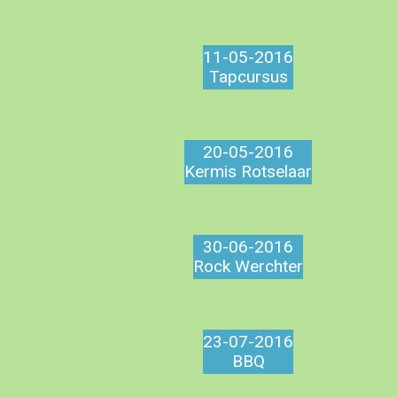
11-05-2016
Tapcursus
20-05-2016
Kermis Rotselaar
30-06-2016
Rock Werchter
23-07-2016
BBQ