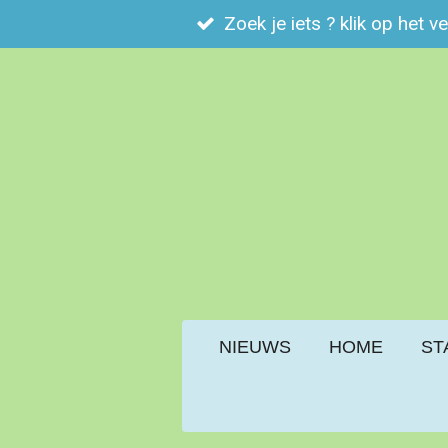
Zoek je iets ? klik op het v
Ga
direct
naar
de
hoofdinhoud
NIEUWS
HOME
ST