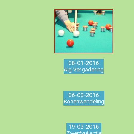
08-01-2016
Alg.Vergadering
06-03-2016
Bonenwandeling
19-03-2016
Zwerfvuilactie