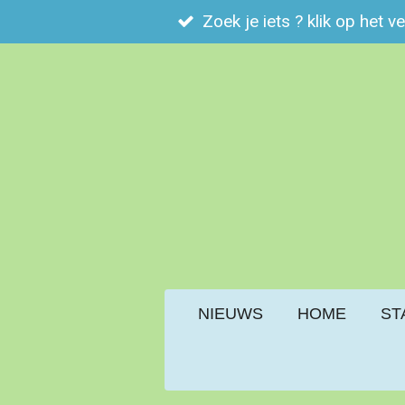
Zoek je iets ? klik op het v
Ga
direct
naar
de
hoofdinhoud
NIEUWS
HOME
ST