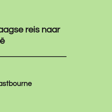
daagse reis naar
ië
 Eastbourne