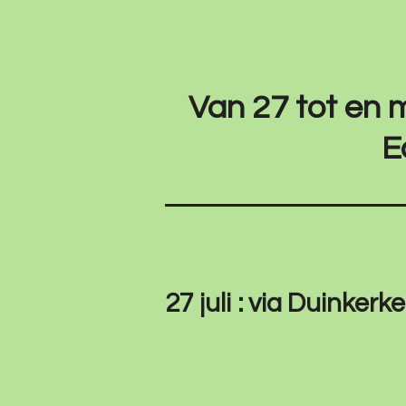
Van 27 tot en m
E
27 juli : via Duinker