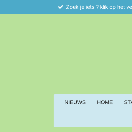
Zoek je iets ? klik op het v
Ga
direct
naar
de
hoofdinhoud
NIEUWS
HOME
ST