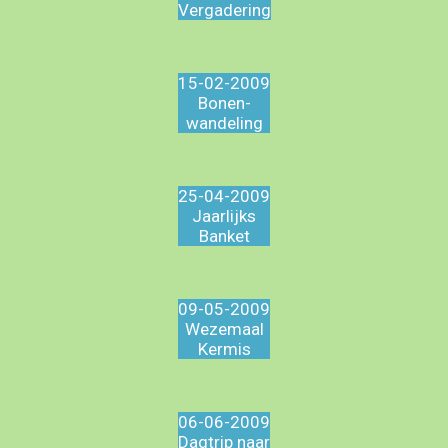
Vergadering
15-02-2009
Bonen-
wandeling
25-04-2009
Jaarlijks
Banket
09-05-2009
Wezemaal
Kermis
06-06-2009
Dagtrip naar