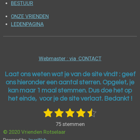
BESTUUR
ONZE VRIENDEN
LEDENPAGINA
Webmaster : via CONTACT
Laat ons weten wat je van de site vindt : geef
ons h
ieronder een aantal sterren. Opgelet, je
kan maar 1 maal stemmen. Dus doe het op
het einde, voor je de site verlaat. Bedankt !
1
2
3
4
5
S
R
t
a
s
s
s
s
s
e
75 stemmen
t
m
t
t
t
t
t
© 2020 Vrienden Rotselaar
m
i