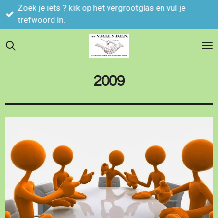
Zoek je iets ? klik op het vergrootglas en vul je
Ga
trefwoord in.
direct
naar
de
hoofdinhoud
2009