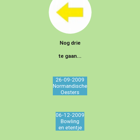
Nog drie
te gaan...
26-09-2009
Normandische
Oesters
06-12-2009
Bowling
en etentje