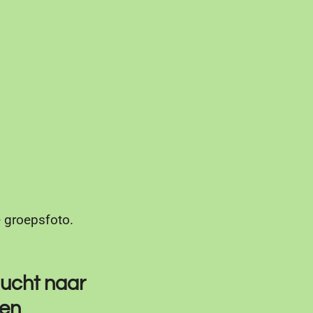
e groepsfoto.
lucht naar
ten