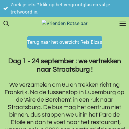
Ga
Foto's kan je vergroten door erop te klikken
direct
naar
de
hoofdinhoud
Terug naar het overzicht Reis Elzas
Dag 1 - 24 september : we vertrekken
naar Straatsburg !
We verzamelen om 6u en trekken richting
Frankrijk. Na de tussenstop in Luxemburg op
de 'Aire de Berchem', in een ruk naar
Straatsburg. De bus mag het centrum niet
binnen, dus stappen we uit in het Parc de
l'Etoile en dan te voet naar het restaurant,