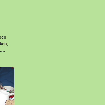
hoco
ekes,
...