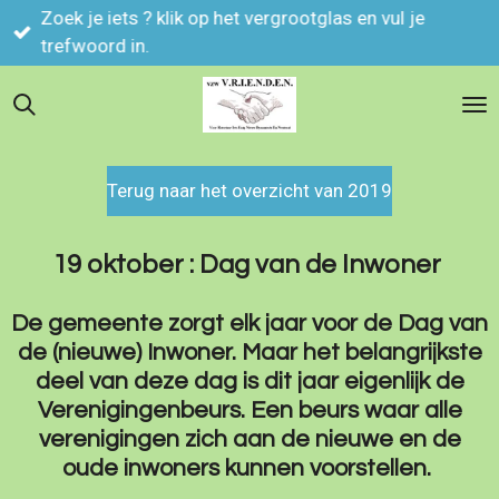
Zoek je iets ? klik op het vergrootglas en vul je
Ga
trefwoord in.
direct
naar
de
hoofdinhoud
Terug naar het overzicht van 2019
19 oktober : Dag van de Inwoner
De gemeente zorgt elk jaar voor de Dag van
de (nieuwe) Inwoner. Maar het belangrijkste
deel van deze dag is dit jaar eigenlijk de
Verenigingenbeurs. Een beurs waar alle
verenigingen zich aan de nieuwe en de
oude inwoners kunnen voorstellen.