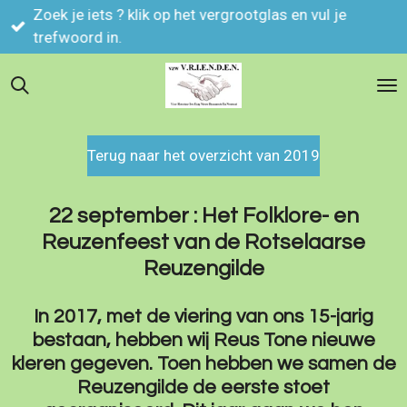
Zoek je iets ? klik op het vergrootglas en vul je
Ga
trefwoord in.
direct
naar
de
hoofdinhoud
Terug naar het overzicht van 2019
22 september : Het Folklore- en
Reuzenfeest van de Rotselaarse
Reuzengilde
In 2017, met de viering van ons 15-jarig
bestaan, hebben wij Reus Tone nieuwe
kleren gegeven. Toen hebben we samen de
Reuzengilde de eerste stoet