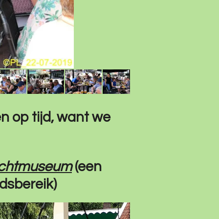
en op tijd, want we
uchtmuseum
(een
jdsbereik)