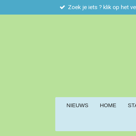
Zoek je iets ? klik op het v
Ga
direct
naar
de
hoofdinhoud
NIEUWS
HOME
ST