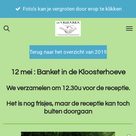
Zoek je iets ? klik op het vergrootglas en vul je
Ga
trefwoord in.
direct
naar
de
hoofdinhoud
Terug naar het overzicht van 2019
12 mei : Banket in de Kloosterhoeve
We verzamelen om 12.30u voor de receptie.
Het is nog frisjes, maar de receptie kan toch
buiten doorgaan