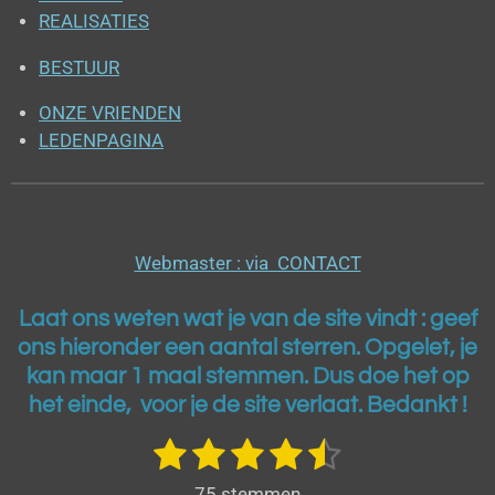
REALISATIES
BESTUUR
ONZE VRIENDEN
LEDENPAGINA
Webmaster : via CONTACT
Laat ons weten wat je van de site vindt : geef
ons h
ieronder een aantal sterren. Opgelet, je
kan maar 1 maal stemmen. Dus doe het op
het einde, voor je de site verlaat. Bedankt !
1
2
3
4
5
S
R
t
a
s
s
s
s
s
e
75 stemmen