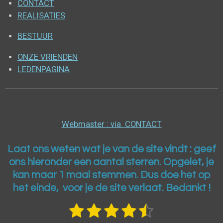
CONTACT
REALISATIES
BESTUUR
ONZE VRIENDEN
LEDENPAGINA
Webmaster : via CONTACT
Laat ons weten wat je van de site vindt : geef
ons h
ieronder een aantal sterren. Opgelet, je
kan maar 1 maal stemmen. Dus doe het op
het einde, voor je de site verlaat. Bedankt !
1
2
3
4
5
S
R
t
a