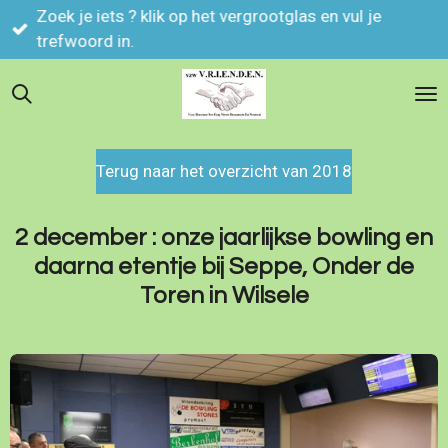
Zoek je iets ? klik op het vergrootglas en vul je
Ga
trefwoord in.
direct
naar
de
hoofdinhoud
Terug naar het overzicht van 2018
2 december : onze jaarlijkse bowling en
daarna etentje bij Seppe, Onder de
Toren in Wilsele