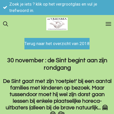
het vergrootglas en vul je
Ga
Foto's kan je ve
direct
naar
de
hoofdinhoud
Terug naar het overzicht van 2018
30 november : de Sint begint aan zijn
rondgang
De Sint gaat met zijn 'roetpiet' bij een aantal
families met kinderen op bezoek. Maar
tussendoor moet hij wel zijn dorst gaan
lessen bij enkele plaatselijke horeca-
uitbaters (alleen bij de brave natuurlijk... 🤗