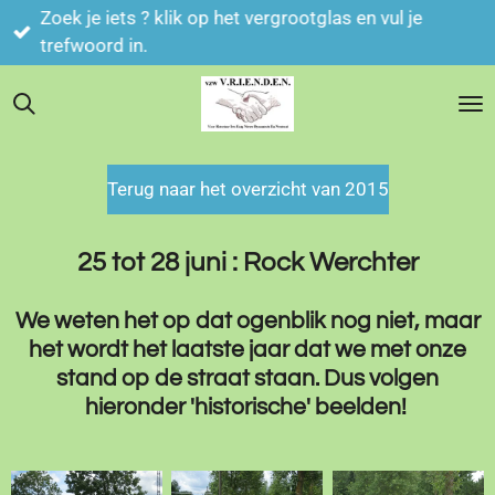
Zoek je iets ? klik op het vergrootglas en vul je
Ga
trefwoord in.
direct
naar
de
hoofdinhoud
Terug naar het overzicht van 2015
25 tot 28 juni : Rock Werchter
We weten het op dat ogenblik nog niet, maar
het wordt het laatste jaar dat we met onze
stand op de straat staan. Dus volgen
hieronder 'historische' beelden!