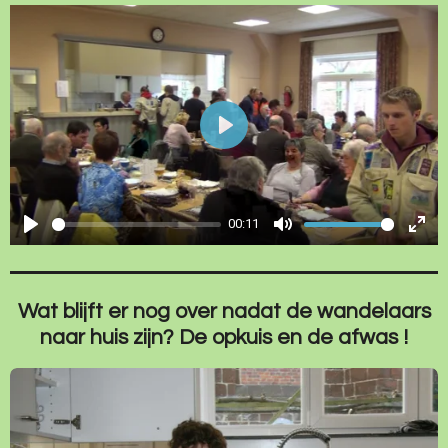
P
l
a
00:11
y
P
M
E
l
u
n
a
t
t
Wat blijft er nog over nadat de wandelaars
y
e
e
naar huis zijn? De opkuis en de afwas !
r
f
u
l