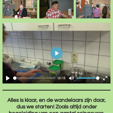
P
l
a
00:18
y
P
M
E
l
u
n
a
t
t
Alles is klaar, en de wandelaars zijn daar,
y
e
e
dus we starten! Zoals altijd onder
r