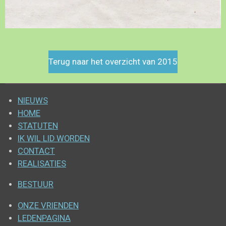
Terug naar het overzicht van 2015
NIEUWS
HOME
STATUTEN
IK WIL LID WORDEN
CONTACT
REALISATIES
BESTUUR
ONZE VRIENDEN
LEDENPAGINA