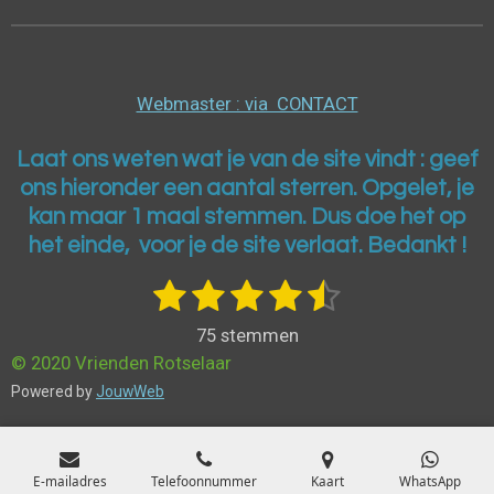
Webmaster : via CONTACT
Laat ons weten wat je van de site vindt : geef
ons h
ieronder een aantal sterren. Opgelet, je
kan maar 1 maal stemmen. Dus doe het op
het einde, voor je de site verlaat. Bedankt !
1
2
3
4
5
S
R
t
a
s
s
s
s
s
e
75 stemmen
t
m
t
t
t
t
t
© 2020 Vrienden Rotselaar
m
i
e
e
e
e
e
Powered by
JouwWeb
e
n
n
r
r
r
r
r
g
:
r
r
r
r
E-mailadres
Telefoonnummer
Kaart
WhatsApp
4