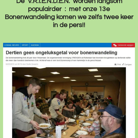
De V.R.I.E.N.D.E.N. worden langsom
populairder : met onze 13e
Bonenwandeling komen we zelfs twee keer
in de pers!!