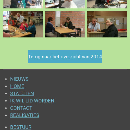
Terug naar het overzicht van 2014
NIEUWS
HOME
STATUTEN
IK WIL LID WORDEN
CONTACT
REALISATIES
BESTUUR