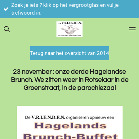
Zoek je iets ? klik op het vergrootglas en vul je
Ga
trefwoord in.
direct
naar
de
hoofdinhoud
Terug naar het overzicht van 2014
23 november : onze derde Hagelandse
Brunch. We zitten weer in Rotselaar in de
Groenstraat, in de parochiezaal