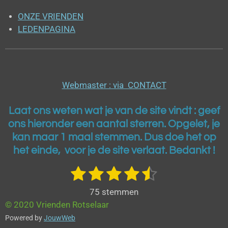
ONZE VRIENDEN
LEDENPAGINA
Webmaster : via CONTACT
Laat ons weten wat je van de site vindt : geef
ons h
ieronder een aantal sterren. Opgelet, je
kan maar 1 maal stemmen. Dus doe het op
het einde, voor je de site verlaat. Bedankt !
1
2
3
4
5
S
R
t
a
s
s
s
s
s
e
75 stemmen
t
m
t
t
t
t
t
© 2020 Vrienden Rotselaar
m
i
e
e
e
e
e
Powered by
JouwWeb
e
n