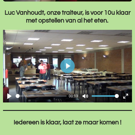
Luc Vanhoudt, onze traiteur, is voor 10u klaar
met opstellen van al het eten.
P
l
a
00:13
y
P
M
E
l
u
n
a
t
t
Iedereen is klaar, laat ze maar komen !
y
e
e