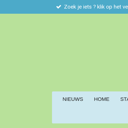
Zoek je iets ? klik op het v
Ga
direct
naar
de
hoofdinhoud
NIEUWS
HOME
ST