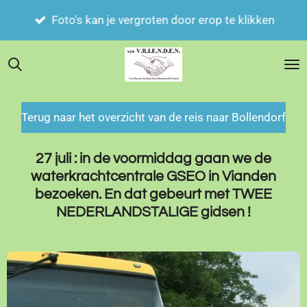
Zoek je iets ? klik op het vergrootglas en vul je
Ga
trefwoord in.
direct
naar
de
hoofdinhoud
Terug naar het overzicht van de reis naar Bollendorf
27 juli : in de voormiddag gaan we de
waterkrachtcentrale GSEO in Vianden
bezoeken. En dat gebeurt met TWEE
NEDERLANDSTALIGE gidsen !