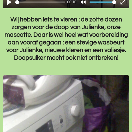
00:10
y
s
P
M
E
c
l
u
n
Wij hebben iets te vieren : de zotte dozen
r
a
t
t
zorgen voor de doop van Julienke, onze
e
y
e
e
mascotte. Daar is wel heel wat voorbereiding
e
r
aan vooraf gegaan : een stevige wasbeurt
n
voor Julienke, nieuwe kleren en een valiesje.
f
Doopsuiker mocht ook niet ontbreken!
u
l
l
s
c
r
e
e
n