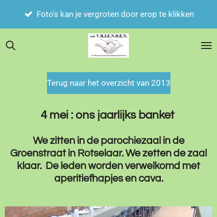
Zoek je iets ? klik op het vergrootglas en vul je
Ga
trefwoord in.
direct
naar
de
hoofdinhoud
Terug naar het overzicht van 2013
4 mei : ons jaarlijks banket
We zitten in de parochiezaal in de
Groenstraat in Rotselaar. We zetten de zaal
klaar. De leden worden verwelkomd met
aperitiefhapjes en cava.