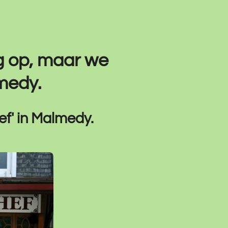
g op, maar we
medy.
ef' in Malmedy.