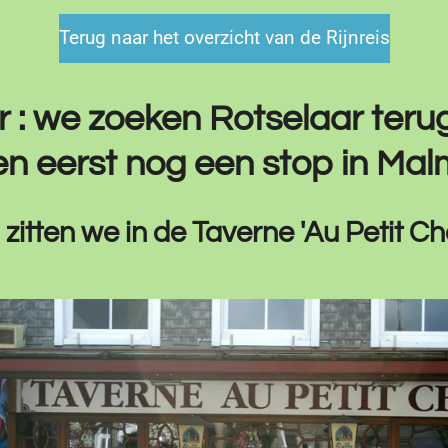
Terug naar het overzicht van de Rijnreis
 : we zoeken Rotselaar teru
n eerst nog een stop in Mal
itten we in de Taverne 'Au Petit Ch