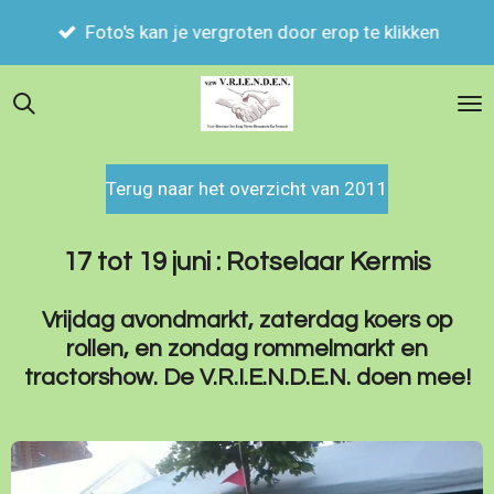
Zoek je iets ? klik op het vergrootglas en vul je
Ga
trefwoord in.
direct
naar
de
hoofdinhoud
Terug naar het overzicht van 2011
17 tot 19 juni : Rotselaar Kermis
Vrijdag avondmarkt, zaterdag koers op
rollen, en zondag rommelmarkt en
tractorshow. De V.R.I.E.N.D.E.N. doen mee!