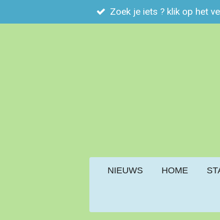
Zoek je iets ? klik op het v
Ga
direct
naar
de
hoofdinhoud
NIEUWS
HOME
ST