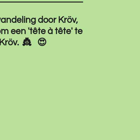
andeling door Kröv,
m een 'tête à tête' te
 Kröv.
👸 😍