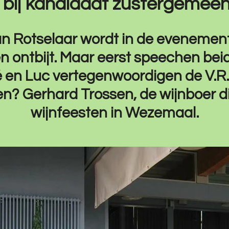
 bij kandidaat zustergemeen
an Rotselaar wordt in de evenemen
n ontbijt. Maar eerst speechen be
né en Luc vertegenwoordigen de V.R.I
n? Gerhard Trossen, de wijnboer d
wijnfeesten in Wezemaal.