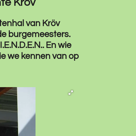
te Kröv
tenhal van Kröv
ide burgemeesters.
.E.N.D.E.N.. En wie
ie we kennen van op