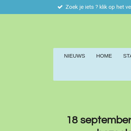
Zoek je iets ? klik op het v
Ga
direct
naar
de
hoofdinhoud
NIEUWS
HOME
ST
18 september