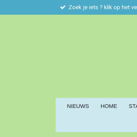
Zoek je iets ? klik op het v
Ga
direct
naar
de
hoofdinhoud
NIEUWS
HOME
ST