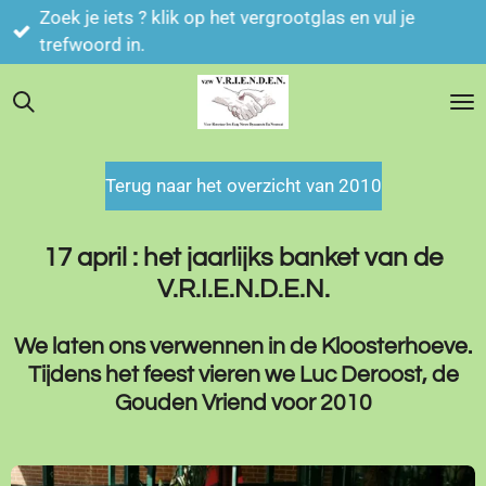
Zoek je iets ? klik op het vergrootglas en vul je
Ga
trefwoord in.
direct
naar
de
hoofdinhoud
Terug naar het overzicht van 2010
17 april : het jaarlijks banket van de
V.R.I.E.N.D.E.N.
We laten ons verwennen in de Kloosterhoeve.
Tijdens het feest vieren we Luc Deroost, de
Gouden Vriend voor 2010