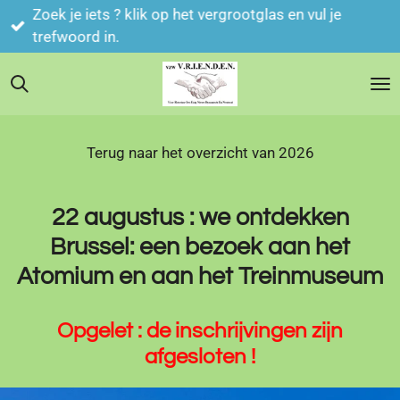
Zoek je iets ? klik op het vergrootglas en vul je
Ga
trefwoord in.
direct
naar
de
hoofdinhoud
Terug naar het overzicht van 2026
22 augustus : we ontdekken
Brussel: een bezoek aan het
Atomium en aan het Treinmuseum
Opgelet : de inschrijvingen zijn
afgesloten !